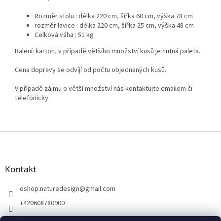
Rozměr stolu : délka 220 cm, šířka 60 cm, výška 78 cm
rozměr lavice : délka 220 cm, šířka 25 cm, výška 48 cm
Celková váha : 51 kg
Balení: karton, v případě většího množství kusů je nutná paleta.
Cena dopravy se odvíjí od počtu objednaných kusů.
V případě zájmu o větší množství nás kontaktujte emailem či
telefonicky.
Z
á
p
a
Kontakt
t
eshop.naturedesign
@
gmail.com
í
+420608780900