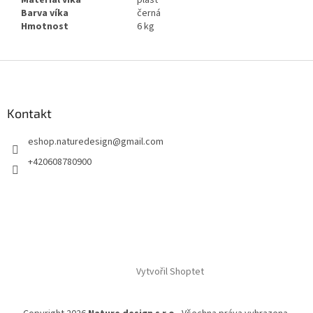
Materiál víka
plast
Barva víka
černá
Hmotnost
6 kg
Z
á
p
a
Kontakt
t
eshop.naturedesign
@
gmail.com
í
+420608780900
Vytvořil Shoptet