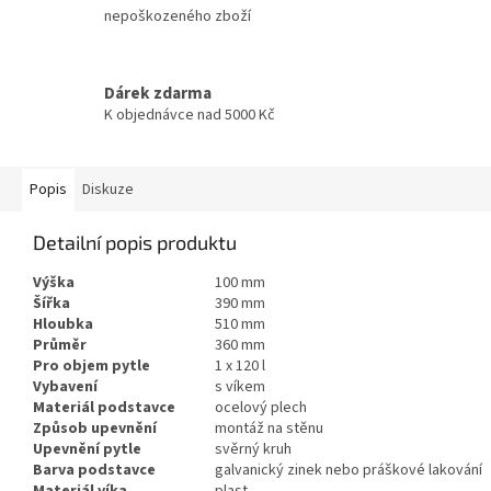
nepoškozeného zboží
Dárek zdarma
K objednávce nad 5000 Kč
Popis
Diskuze
Detailní popis produktu
Výška
100
mm
Šířka
390
mm
Hloubka
510
mm
Průměr
360
mm
Pro objem pytle
1 x 120
l
Vybavení
s víkem
Materiál podstavce
ocelový plech
Způsob upevnění
montáž na stěnu
Upevnění pytle
svěrný kruh
Barva podstavce
galvanický zinek nebo práškové lakování