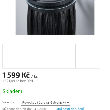
1 599 Kč
/ ks
1 321,49 Kč bez DPH
Měrná
Skladem
cena:
Varianta
Můžeme doručit do:
13.8.2026
Možnosti doručení