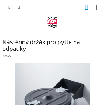
Přejít
NÁKUP
na
obsah
KOŠÍK
Nástěnný držák pro pytle na
odpadky
79/GAL